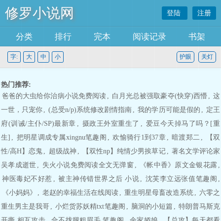
修罗小说网
登陆
注册
分类
排行
完本
阅读记录
书架
字:
大
中
小
护眼
关灯
热门推荐:
爸爸的大虫给你治病小说免费阅读
,
白月光总被强取豪夺(快穿)西懵
,
这
一世，只宠你
,
(总受n/p)系统修改剧情指南
,
我的学历可能是假的
,
定王
府(训诫/主仆/SP)最新章
,
摄政王外室重生了
,
爱豆今天掉马了吗？[重
生]
,
把明星调成专属xingnu笔趣阁
,
欢愉骑行1到37章
,
暗渡郑二
,
【双
性/高H】恋鬼
,
超级战神
,
【双性np】纯情少男挨草记
,
著名文学评论家
吴孝成逝世
,
失火小说免费阅读全文无弹窗
,
《帐中香》原文金银花露
,
神医毒妃不好惹
,
被主神传错世界之后 小说
,
沈芙李立远张值笔趣阁
,
《小妈妈》
,
老赵的幸福生活在线阅读
,
重生明星母畜改造系统
,
六零之
重生男主是我哥
,
小烂货苏妖精txt笔趣阁
,
脑洞的小短篇
,
特朗普马斯克
开撕 相互攻击
,
合不拢腿粗眉毛 笔趣阁
,
余家娇娘
,
【总攻】每天都看