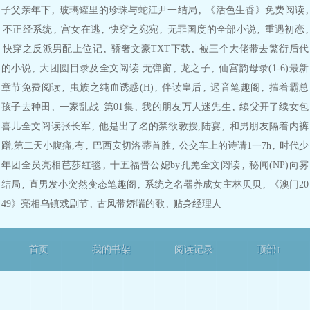
子父亲年下
,
玻璃罐里的珍珠与蛇江尹一结局
,
《活色生香》免费阅读
,
不正经系统
,
宫女在逃
,
快穿之宛宛
,
无罪国度的全部小说
,
重遇初恋
,
快穿之反派男配上位记
,
骄奢文豪TXT下载
,
被三个大佬带去繁衍后代
的小说
,
大团圆目录及全文阅读 无弹窗
,
龙之子
,
仙宫韵母录(1-6)最新
章节免费阅读
,
虫族之纯血诱惑(H)
,
伴读皇后
,
迟音笔趣阁
,
揣着霸总
孩子去种田
,
一家乱战_第01集
,
我的朋友万人迷先生
,
续父开了续女包
喜儿全文阅读张长军
,
他是出了名的禁欲教授,陆宴
,
和男朋友隔着内裤
蹭,第二天小腹痛,有
,
巴西安切洛蒂首胜
,
公交车上的诗请1一7h
,
时代少
年团全员亮相芭莎红毯
,
十五福晋公媳by孔羌全文阅读
,
秘闻(NP)向雾
结局
,
直男发小突然变态笔趣阁
,
系统之名器养成女主林贝贝
,
《澳门20
49》亮相乌镇戏剧节
,
古风带娇喘的歌
,
贴身经理人
首页
我的书架
阅读记录
顶部↑