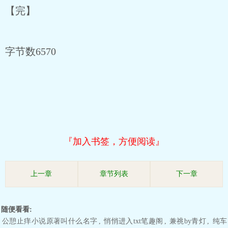
【完】
字节数6570
『加入书签，方便阅读』
上一章
章节列表
下一章
随便看看:
公憩止痒小说原著叫什么名字
,
悄悄进入txt笔趣阁
,
兼祧by青灯
,
纯车