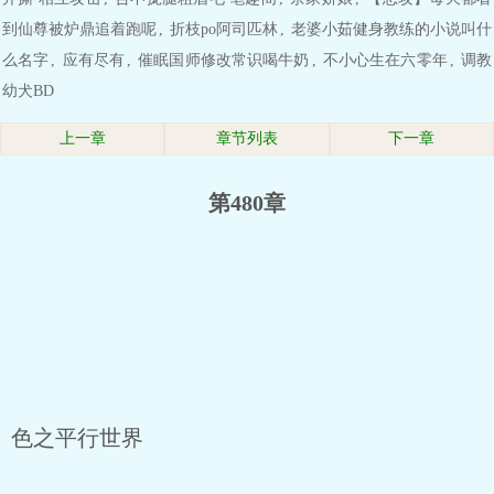
到仙尊被炉鼎追着跑呢
,
折枝po阿司匹林
,
老婆小茹健身教练的小说叫什
么名字
,
应有尽有
,
催眠国师修改常识喝牛奶
,
不小心生在六零年
,
调教
幼犬BD
上一章
章节列表
下一章
第480章
色之平行世界