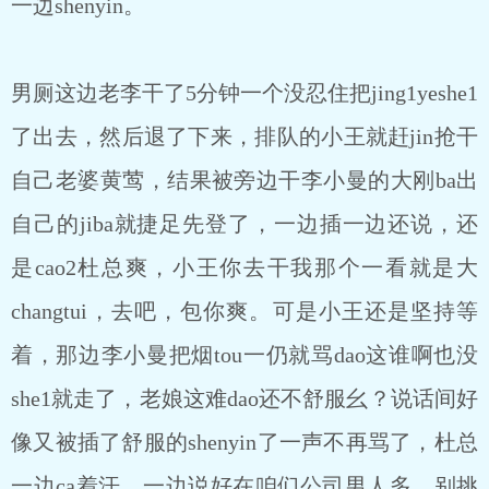
一边shenyin。
男厕这边老李干了5分钟一个没忍住把jing1yeshe1
了出去，然后退了下来，排队的小王就赶jin抢干
自己老婆黄莺，结果被旁边干李小曼的大刚ba出
自己的jiba就捷足先登了，一边插一边还说，还
是cao2杜总爽，小王你去干我那个一看就是大
changtui，去吧，包你爽。可是小王还是坚持等
着，那边李小曼把烟tou一仍就骂dao这谁啊也没
she1就走了，老娘这难dao还不舒服幺？说话间好
像又被插了舒服的shenyin了一声不再骂了，杜总
一边ca着汗，一边说好在咱们公司男人多，别挑