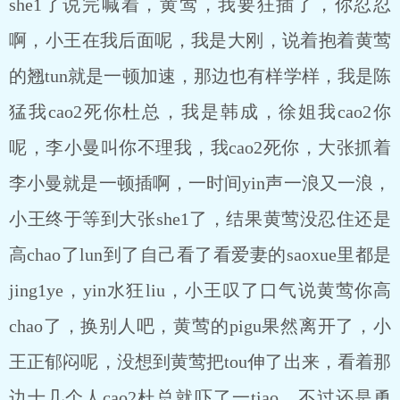
she1了说完喊着，黄莺，我要狂插了，你忍忍
啊，小王在我后面呢，我是大刚，说着抱着黄莺
的翘tun就是一顿加速，那边也有样学样，我是陈
猛我cao2死你杜总，我是韩成，徐姐我cao2你
呢，李小曼叫你不理我，我cao2死你，大张抓着
李小曼就是一顿插啊，一时间yin声一浪又一浪，
小王终于等到大张she1了，结果黄莺没忍住还是
高chao了lun到了自己看了看爱妻的saoxue里都是
jing1ye，yin水狂liu，小王叹了口气说黄莺你高
chao了，换别人吧，黄莺的pigu果然离开了，小
王正郁闷呢，没想到黄莺把tou伸了出来，看着那
边十几个人cao2杜总就吓了一tiao，不过还是勇