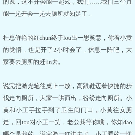
的说，这不开会能一起幺，我们……我们三个月
能一起开会一起去厕所就知足了。
杜总鲜艳的红chun终于lou出一思笑意，你看小黄
的觉悟，也是开了2小时会了，休息一阵吧，大
家要去厕所的赶jin去。
说完把激光笔往桌上一放，高跟鞋迈着快捷的步
伐走向厕所，大家一哄而出，纷纷走向厕所。小
黄和小王手拉手到了卫生间门口，小黄往女厕
走，回tou对小王一笑，老公我等你哦，你知dao
哪个是我的。说完脸一红进去了，小王看的一愣