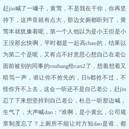
赶jin喊了一嗓子，黄莺，不是我在干你，你再坚
持下，这声音就有点大，那边女厕都听到了，黄
莺本就犹豫着呢，第一个人他以为是小王但是小
王没那幺快啊，平时都是一起高chao的，结果以
为第二个是呢，又有点不好意思心想自己在老公
面前被别的同事的roubang给cao2了，想着想着又
暗骂一声，谁让你不抢先的，日b都抢不过，不
怪你升不上去，这会一听还不是自己老公，赶jin
忍了下来想坚持到自己老公，杜总一听那边喊，
生气了，大声喊dao：”谁啊，是小黄幺，公司规
章制度忘了？上厕所不能让对方知dao是谁，都