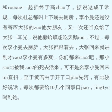
和rouxue一起插终于高chao了，据说这成了常
规，每次杜总都叫上下属去厕所，李小曼还是没
有答应大张的zuo他女朋友，又一次还当众给了
大张一耳光，说他癞蛤蟆想吃天鹅rou，不过，每
次李小曼去厕所，大张都跟着去，大张回来就讲
刚才cao2李小曼有多爽，你们都来cao2吧，那小
sao比被我cao2的死去活来，可不是幺李小曼回来
tui直抖，至于黄莺由于开了口jiao先河，有比较
好说话，每次都要给10几个同事口jiao，jing1ye
喝到饱。