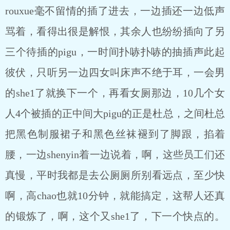
rouxue毫不留情的插了进去，一边插还一边低声
骂着，看得出很是解恨，其余人也纷纷插向了另
三个待插的pigu，一时间扑哧扑哧的抽插声此起
彼伏，只听另一边四女叫床声不绝于耳，一会男
的she1了就换下一个，再看女厕那边，10几个女
人4个被插的正中间大pigu的正是杜总，之间杜总
把黑色制服裙子和黑色丝袜褪到了脚跟，掐着
腰，一边shenyin着一边说着，啊，这些员工们还
真慢，平时我都是去公厕厕所别看远点，至少快
啊，高chao也就10分钟，就能搞定，这帮人还真
的锻炼了，啊，这个又she1了，下一个快点的。