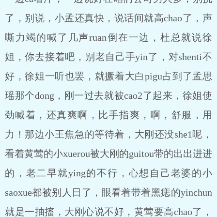
了，别说，小孟还真快，说话间就高chao了，声
嘶力竭的喊了几声ruan倒在一边，杜总就说徐
姐，你去接着吧，别老自己手yin了，对shenti不
好，徐姐一听也罢，就撅着大白pigu占到了孟思
瑶那个dong，刚一过去就被cao2了起来，徐姐使
劲喊着，还真爽啊，比手指爽，啊，舒服，用
力！那边小王焦急的等待着，大刚还没she1呢，
看着黄莺的小xuerou被大刚的guitou带的出出进进
的，老二早就ying的不行，心想自己老婆的小
saoxue都被别人日了，眼看着带着黑痣的yinchun
就是一抽搐，大刚心说不好，黄莺要高chao了，