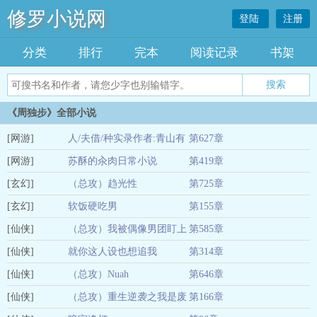
修罗小说网
登陆
注册
分类
排行
完本
阅读记录
书架
《周独步》全部小说
[网游]
人/夫借/种实录作者:青山有
第627章
[网游]
你
苏酥的汆肉日常小说
第419章
01-04
[玄幻]
（总攻）趋光性
第725章
01-04
[玄幻]
软饭硬吃男
第155章
01-04
[仙侠]
（总攻）我被偶像男团盯上
第585章
01-04
[仙侠]
了
就你这人设也想追我
第314章
01-04
[仙侠]
（总攻）Nuah
第646章
01-04
[仙侠]
（总攻）重生逆袭之我是废
第166章
01-04