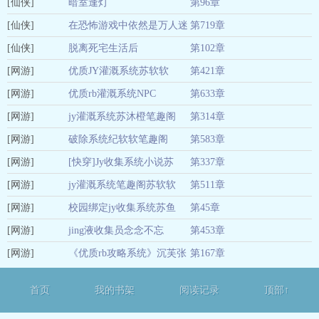
[仙侠]
柴嫡女
暗室逢灯
第96章
01-04
[仙侠]
在恐怖游戏中依然是万人迷
第719章
01-04
[仙侠]
脱离死宅生活后
第102章
01-04
[网游]
优质JY灌溉系统苏软软
第421章
01-04
[网游]
优质rb灌溉系统NPC
第633章
01-04
[网游]
jy灌溉系统苏沐橙笔趣阁
第314章
01-04
[网游]
破除系统纪软软笔趣阁
第583章
01-04
[网游]
[快穿]Jy收集系统小说苏
第337章
01-04
[网游]
jy灌溉系统笔趣阁苏软软
第511章
01-04
[网游]
校园绑定jy收集系统苏鱼
第45章
01-04
[网游]
jing液收集员念念不忘
第453章
01-04
[网游]
《优质rb攻略系统》沉芙张
第167章
01-04
值
01-04
首页
我的书架
阅读记录
顶部↑