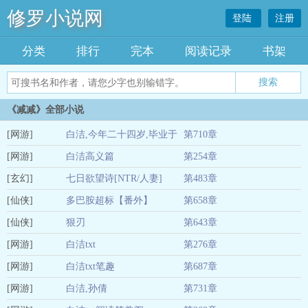
修罗小说网
登陆
注册
分类
排行
完本
阅读记录
书架
《减减》全部小说
[网游]
白洁,今年二十四岁,毕业于
第710章
[网游]
一所地方师范学院,在中国
白洁高义篇
第254章
01-04
[玄幻]
北
七日欲望诗[NTR/人妻]
第483章
01-04
[仙侠]
多巴胺超标【番外】
第658章
01-04
[仙侠]
狠刃
第643章
01-04
[网游]
白洁txt
第276章
01-04
[网游]
白洁txt笔趣
第687章
01-04
[网游]
白洁,孙倩
第731章
01-04