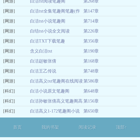
[网游]
白洁txt阅读笔趣阁
第268章
01-04
[网游]
白洁txt全集笔趣阁笔趣(作
第147章
01-04
[网游]
者:白洁)
白洁txt小说笔趣阁
第714章
01-04
[网游]
白结txt小说全文阅读
第226章
01-04
[网游]
白洁TXT下载笔趣
第356章
01-04
[网游]
含义白洁txt
第190章
01-04
[网游]
白洁赵敏张倩
第168章
01-04
[网游]
白洁王乙传说
第748章
01-04
[网游]
白洁高义txt笔趣阁在线阅读
第586章
01-04
[科幻]
小说
白洁小说原文笔趣阁
第648章
01-04
[科幻]
白洁孙敏张倩高义笔趣阁高
第156章
01-04
[科幻]
义
白洁高义1-172笔趣阁小说
第650章
01-04
房东
01-04
首页
我的书架
阅读记录
顶部↑