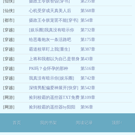
[仙侠]
摄政王令朕智昏[穿书]
第235章
01-04
[仙侠]
心机受穿成天真美人后
第568章
01-04
[都市]
摄政王令朕宠罢不能[穿书]
第54章
01-04
[穿越]
[娱乐圈]我真没有暗示你
第732章
01-04
[穿越]
给恶毒炮灰一条活路吧
第175章
01-04
[穿越]
霸道校草盯上我[重生]
第387章
01-04
[穿越]
上将和我都以为自己是替身
第43章
01-04
[穿越]
PK吗？会怀孕的那种
第516章
01-04
[穿越]
我真没有暗示你[娱乐圈]
第742章
01-04
[穿越]
深情男配偏爱神展开[快穿]
第542章
01-04
[网游]
捡到校霸的遥控器TXT免费
第109章
01-04
[网游]
阅读
捡到校霸的遥控器by阳阳
第96章
01-04
TXT免费阅读小说
01-04
首页
我的书架
阅读记录
顶部↑