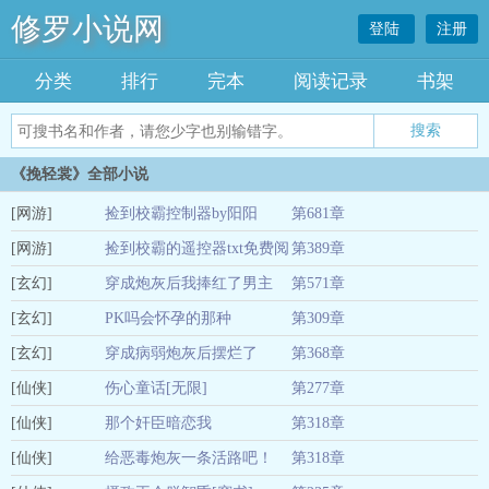
修罗小说网
登陆
注册
分类
排行
完本
阅读记录
书架
《挽轻裳》全部小说
[网游]
捡到校霸控制器by阳阳
第681章
[网游]
捡到校霸的遥控器txt免费阅
第389章
01-04
[玄幻]
读by阳阳
穿成炮灰后我捧红了男主
第571章
01-04
[玄幻]
PK吗会怀孕的那种
第309章
01-04
[玄幻]
穿成病弱炮灰后摆烂了
第368章
01-04
[仙侠]
伤心童话[无限]
第277章
01-04
[仙侠]
那个奸臣暗恋我
第318章
01-04
[仙侠]
给恶毒炮灰一条活路吧！
第318章
01-04