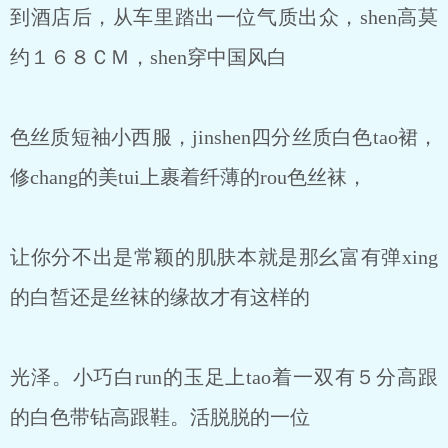
到酒店后，从车里踏出一位气质出众，shen高莫
约１６８ＣＭ，shen穿中国风白
色丝质短袖小西服，jinshen四分丝质白色tao裙，
修chang的美tui上裹着纤薄的rou色丝袜，
让你分不出是常颖的肌肤本就是那幺富有弹xing
的白皙还是丝袜的缘故才有这样的
光泽。小巧白run的玉足上tao着一双有５分高跟
的白色带钻高跟鞋。活脱脱的一位