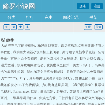
修罗小说网
登陆
注册
分类
排行
完本
阅读记录
书架
字:
大
中
小
护眼
关灯
热门推荐:
大品牌充电宝能登机吗
,
杨过肉战黄蓉
,
错点鸳鸯戏点鸳鸯改编情节之
秦秋雨
,
我的巨大凶器小说白柳正版阅读
,
美母顾兮最新章节更新
,
陆青
云重生官场小说免费阅读
,
老赵的幸福生活在线阅读
,
特别游戏公媳by
,
温柔童话
,
快穿攻略闺蜜老公
,
耽美世界里的第一美女（高H）
,
高冷美
艳的舞蹈生妈妈
,
我的26岁女房客未删减版
,
龙袍下的她小说免费阅读
,
刀*******)
,
彳亍
,
苏丹境内流离失所者超1013万
,
野和玉的小说
,
我和
我爸的发小HE了免费阅读
,
[综]我有盛世美颜
,
《我的阿勒泰》获最佳
电视剧
,
Fallen angel 仁淀
,
高温若寒
,
野星灯
,
穿越兽世爽翻了(n)作者:
西洲
,
一颗苹果讲的什么
,
虫族之宠爱
,
王叔我老公还在客厅全文阅读小
说
,
好感度满后可以深入交流游戏
,
女主懵懂(伪骨科)叔侄
,
穿书女配带